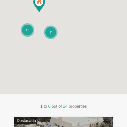
15
7
1
to
6
out of
24
properties
Destacada