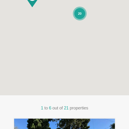
20
1
to
6
out of
21
properties