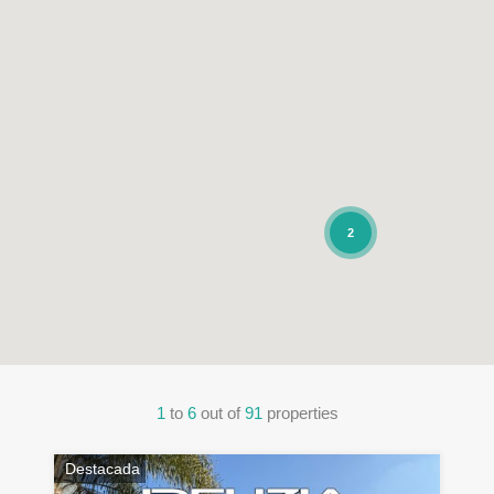
2
1
to
6
out of
91
properties
Destacada