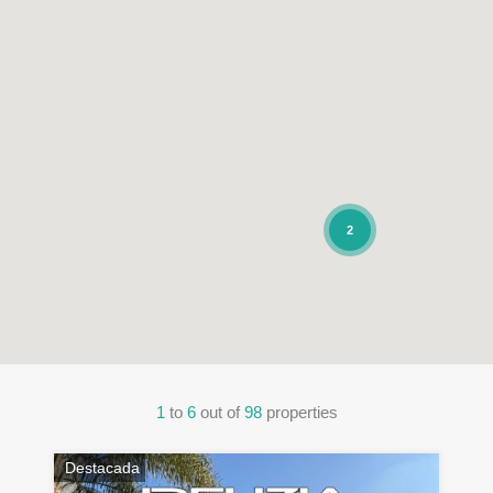
2
1
to
6
out of
98
properties
Destacada